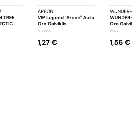
M
AREON
WUNDER
 TREE
VIP Legend "Areon" Auto
WUNDER-
ARCTIC
Oro Gaiviklis
Oro Gaivi
AREVIP03
WB07
1,27 €
1,56 €