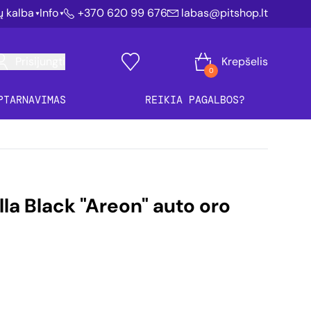
ių kalba
Info
+370 620 99 676
labas@pitshop.lt
Prisijungti
Krepšelis
0
PTARNAVIMAS
REIKIA PAGALBOS?
la Black "Areon" auto oro