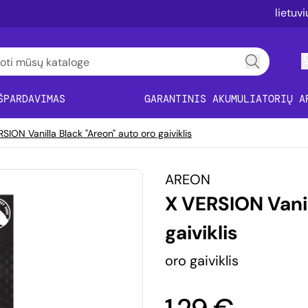
lietuv
ŠPARDAVIMAS
GARANTINIS AKUMULIATORIŲ A
SION Vanilla Black "Areon" auto oro gaiviklis
AREON
X VERSION Vanil
gaiviklis
oro gaiviklis