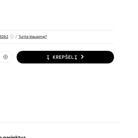
8262
/
Turite klausimą?
Į KREPŠELĮ
o parinktys