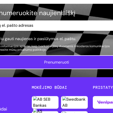
numeruokite naujienlaiškį
iu gauti naujienas ir pasiūlymus el. paštu.
 informacijos apie tai, kaip tvarkome jūsų duomenis rinkodaros komunikacijos
, rasite mūsų
privatumo politikoje.
Prenumeruoti
MOKĖJIMO BŪDAI
PRISTAT
ūdai