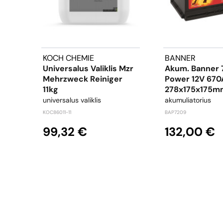
KOCH CHEMIE
BANNER
Universalus Valiklis Mzr
Akum. Banner 
Mehrzweck Reiniger
Power 12V 670
11kg
278x175x175m
universalus valiklis
akumuliatorius
KOC86011-11
BAP7209
99,32 €
132,00 €