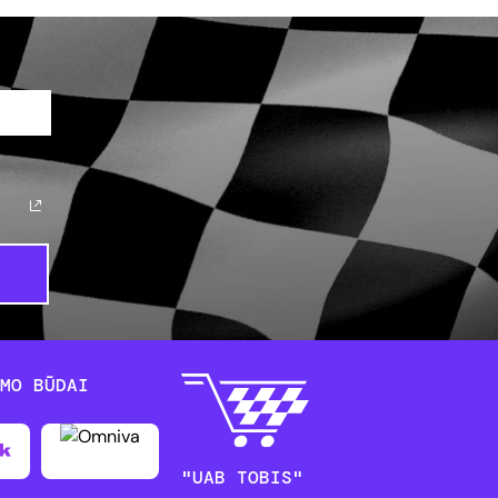
YMO BŪDAI
"UAB TOBIS"