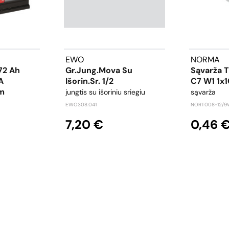
EWO
NORMA
72 Ah
Gr.jung.mova Su
Sąvarža 
A
Išorin.sr. 1/2
C7 W1 1x
m
jungtis su išoriniu sriegiu
sąvarža
EWO308.041
NORT008-12/9
7,20 €
0,46 