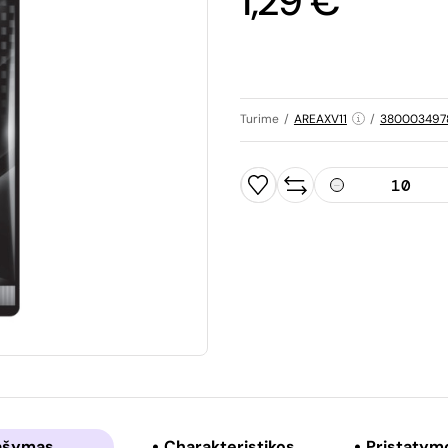
1,29 €
Turime
/
AREAXV11
/
380003497
ašymas
Charakteristikos
Pristatym