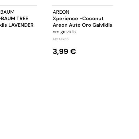
-BAUM
AREON
ARE
BAUM TREE
Xperience -Coconut
X V
klis LAVENDER
Areon Auto Oro Gaiviklis
Crys
Oro 
oro gaiviklis
oro g
AREAPX05
AREAX
3,99 €
1,