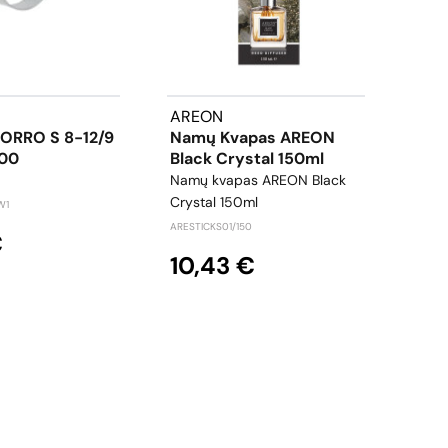
AREON
WYN
TORRO S 8-12/9
Namų Kvapas AREON
Pri
100
Black Crystal 150ml
Sis
Kris
Namų kvapas AREON Black
125 
Crystal 150ml
W1
prie
ARESTICKS01/150
€
krist
10,43 €
WYN21
10