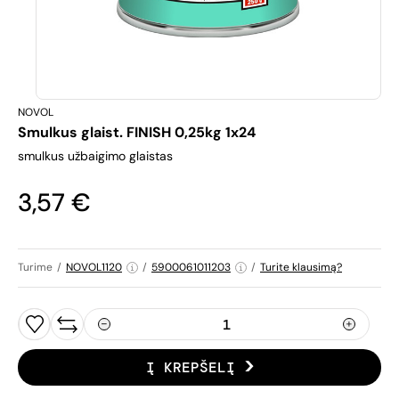
NOVOL
Smulkus glaist. FINISH 0,25kg 1x24
smulkus užbaigimo glaistas
3,57 €
Turime
/
NOVOL1120
/
5900061011203
/
Turite klausimą?
Į KREPŠELĮ