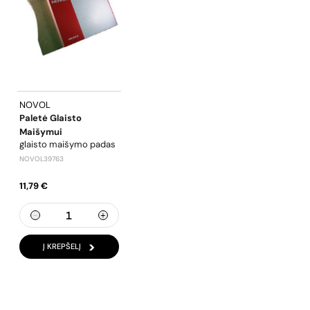
NOVOL
Paletė Glaisto
Maišymui
glaisto maišymo padas
NOVOL39763
11,79 €
Į KREPŠELĮ