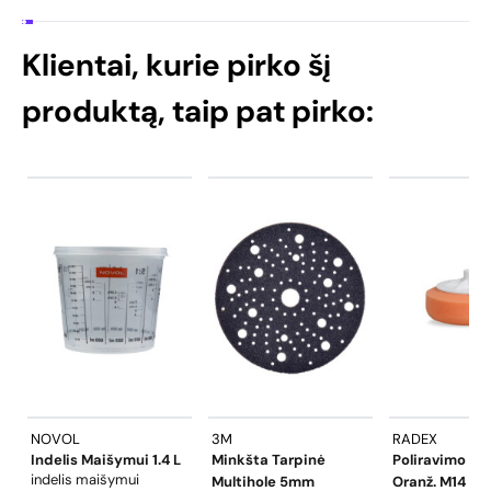
Klientai, kurie pirko šį
produktą, taip pat pirko:
NOVOL
3M
RADEX
Indelis Maišymui 1.4 L
Minkšta Tarpinė
Poliravimo K
indelis maišymui
Multihole 5mm
Oranž. M14 1