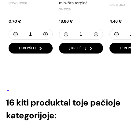
minkšta tarpinė
NOVOL39101
RAD181302
3M51126
0,70 €
18,86 €
4,46 €
Į KREPŠELĮ
Į KREPŠELĮ
Į KREPŠELĮ
16 kiti produktai toje pačioje
kategorijoje: