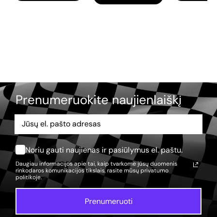
Prenumeruokite naujienlaiškį
Noriu gauti naujienas ir pasiūlymus el. paštu.
Daugiau informacijos apie tai, kaip tvarkome jūsų duomenis
rinkodaros komunikacijos tikslais, rasite mūsų
privatumo
politikoje.
Prenumeruoti