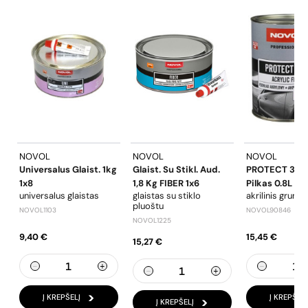
NOVOL
NOVOL
NOVOL
Universalus Glaist. 1kg
Glaist. Su Stikl. Aud.
PROTECT 390 
1x8
1,8 Kg FIBER 1x6
Pilkas 0.8L
universalus glaistas
glaistas su stiklo
akrilinis grunta
pluoštu
NOVOL1103
NOVOL90846
NOVOL1225
9,40 €
15,45 €
15,27 €
Į KREPŠELĮ
Į KREPŠELĮ
Į KREPŠELĮ