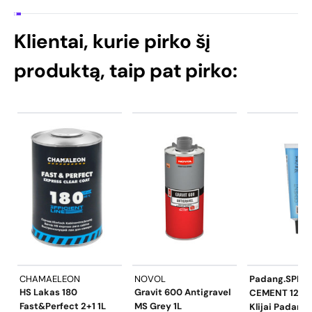
Klientai, kurie pirko šį
produktą, taip pat pirko:
CHAMAELEON
NOVOL
Padang.SPEC
HS Lakas 180
Gravit 600 Antigravel
CEMENT 12g/1
Fast&Perfect 2+1 1L
MS Grey 1L
Klijai Padan