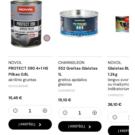
NOVOL
CHAMAELEON
NOVOL
PROTECT 390 4+1 HS
552 Greitas Glaistas
Glaistas BLUE
Pilkas 0.8L
1L
1.2kg
akrilinis gruntas
greitos apdailos
lengvo svorio g
glaistas
su maišymo
NOVOL90846
indikatoriumi
CHAM15525
CAR90032
15,45 €
15,10 €
26,10 €
Į KREPŠELĮ
Į KREPŠELĮ
Į KREPŠELĮ