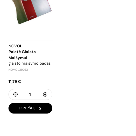
NOVOL
Paletė Glaisto
Maišymui
glaisto maišymo padas
NOVOL39763
11,79 €
Į KREPŠELĮ