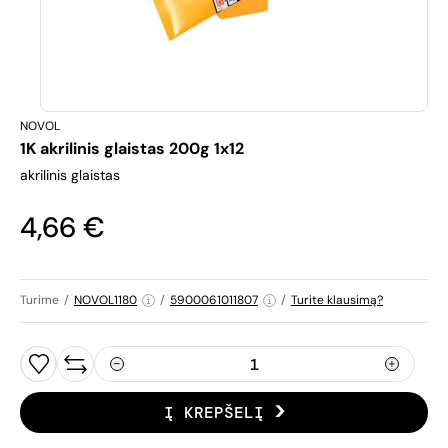
NOVOL
1K akrilinis glaistas 200g 1x12
akrilinis glaistas
4,66 €
Turime
/
NOVOL1180
/
5900061011807
/
Turite klausimą?
Į KREPŠELĮ