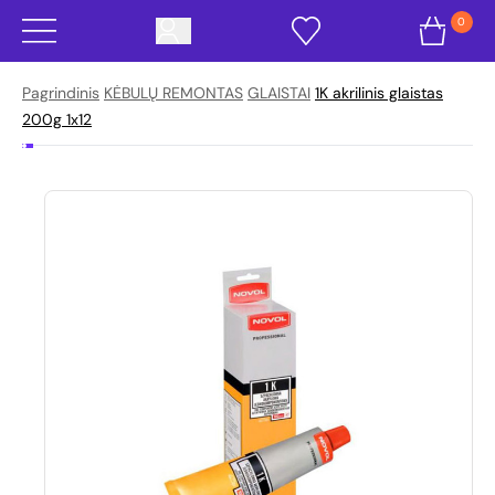
0
Pagrindinis
KĖBULŲ REMONTAS
GLAISTAI
1K akrilinis glaistas
200g 1x12