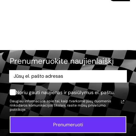
Prenumeruokite naujienlaiškį
Noriu gauti naujienas ir pasiūlymus el. paštu.
Daugiau informacijos apie tai, kaip tvarkome jūsų duomenis
rinkodaros komunikacijos tikslais, rasite mūsų
privatumo
politikoje.
Prenumeruoti