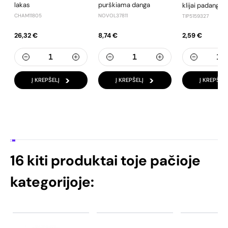
lakas
purškiama danga
klijai padango
CHAM11805
NOVOL37811
TIP5159327
26,32 €
8,74 €
2,59 €
Į KREPŠELĮ
Į KREPŠELĮ
Į KREPŠELĮ
16 kiti produktai toje pačioje
kategorijoje: