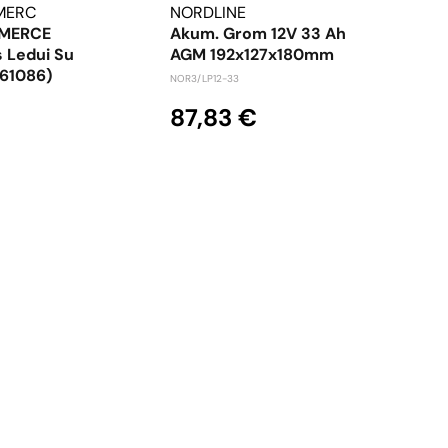
MERC
NORDLINE
CHA
MERCE
Akum. Grom 12V 33 Ah
Vari
s Ledui Su
AGM 192x127x180mm
400
(61086)
purš
NOR3/LP12-33
LOK19
87,83 €
6,