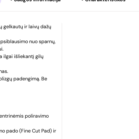
ų gelkautų ir laivų dažų
, apsiblausimo nuo sparnų,
i.
 ilgai išliekantį gilų
mas.
 blizgų padengimą. Be
centrinėmis poliravimo
imo pado (Fine Cut Pad) ir