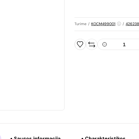
Turime
/
KOCM499001
/
42623
Saugos informacija
Charakteristikos