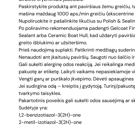
Paskirstykite produktą ant paviršiaus žemu greičiu, t
mašina maždaug 1000 aps./min greičiu (ekscentrine –
Nupoliruokite ir pašalinkite likučius su Polish & Seali
Po poliravimo rekomenduojama padengti Gelcoat Fini
Sealant arba Ceramic Boat Hull, kad uždaryti pavirši
greito išblukimo ar užsiteršimo.
Prieš naudojimą suplakti. Patikrinti medžiagų suder
Nenaudoti ant įkaitusių paviršių. Saugoti nuo šalčio ir
Gali sukelti alerginę odos reakciją. Jei reikalinga med
pakuotę ar etiketę. Laikyti vaikams nepasiekiamoje vi
Vengti garų ar purškalo įkvėpimo. Dėvėti apsaugines 
Jei sudirgina odą – kreiptis į gydytoją. Turinį/pakuotę
tvarkymo taisykles.
Pakartotinis poveikis gali sukelti odos sausėjimą ar sk
Sudėtyje yra:
1,2-benzizotiazol-3(2H)-one
2-metil-izotiazol-3(2H)-one