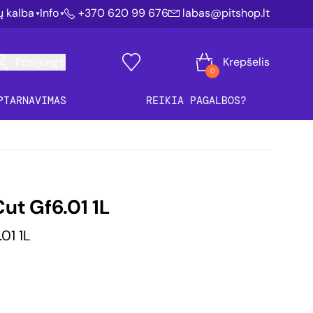
ių kalba
Info
+370 620 99 676
labas@pitshop.lt
Prisijungti
Krepšelis
0
PTARNAVIMAS
REIKIA PAGALBOS?
ut Gf6.01 1L
01 1L