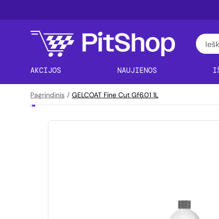
AKCIJOS
NAUJIENOS
I
Pagrindinis
/
GELCOAT Fine Cut Gf6.01 1L