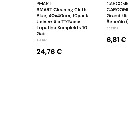
s
SMART
CARCOM
SMART Cleaning Cloth
CARCOM
Blue, 40x40cm, 10pack
Grandikli
Universālo Tīrīšanas
Šepečiu 
Lupatiņu Komplekts 10
CC61579
Gab
6,81 €
B-1136-1
24,76 €