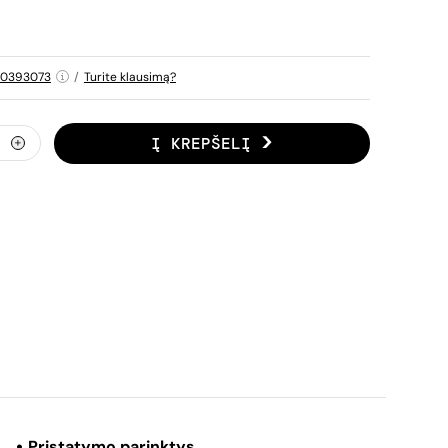
80393073
/
Turite klausimą?
Į KREPŠELĮ
Pristatymo parinktys