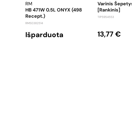
RM
Varinis Šepety
HB 471W 0.5L ONYX (498
[rankinis]
Recept.)
TIP5954553
RM50382514
13,77 €
Išparduota