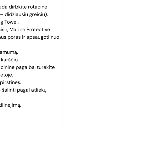
ada dirbkite rotacine
 didžiausiu greičiu).
ng Towel.
sh, Marine Protective
aus poras ir apsaugoti nuo
inamumą.
 karščio.
icininė pagalba, turėkite
etoje.
pirštines.
 šalinti pagal atliekų
ilinėjimą.