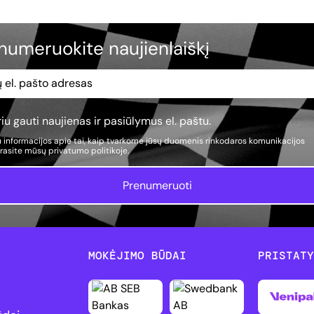
numeruokite naujienlaiškį
iu gauti naujienas ir pasiūlymus el. paštu.
 informacijos apie tai, kaip tvarkome jūsų duomenis rinkodaros komunikacijos
, rasite mūsų
privatumo politikoje.
Prenumeruoti
MOKĖJIMO BŪDAI
PRISTAT