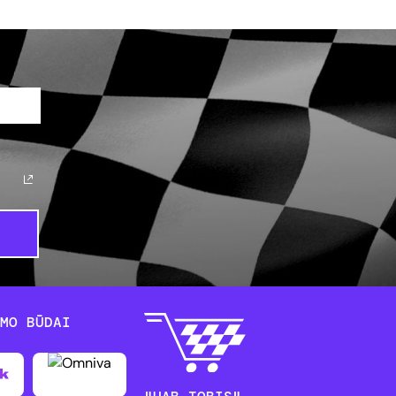
YMO BŪDAI