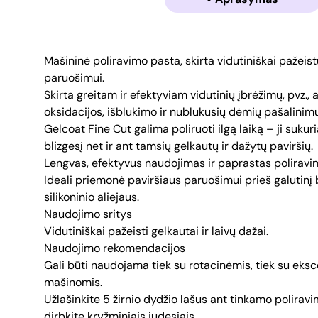
Mašininė poliravimo pasta, skirta vidutiniškai pažeist
paruošimui.
Skirta greitam ir efektyviam vidutinių įbrėžimų, pvz.
oksidacijos, išblukimo ir nublukusių dėmių pašalinimu
Gelcoat Fine Cut galima poliruoti ilgą laiką – ji sukuria
blizgesį net ir ant tamsių gelkautų ir dažytų paviršių.
Lengvas, efektyvus naudojimas ir paprastas poliravi
Ideali priemonė paviršiaus paruošimui prieš galutinį
silikoninio aliejaus.
Naudojimo sritys
Vidutiniškai pažeisti gelkautai ir laivų dažai.
Naudojimo rekomendacijos
Gali būti naudojama tiek su rotacinėmis, tiek su eks
mašinomis.
Užlašinkite 5 žirnio dydžio lašus ant tinkamo polirav
dirbkite kryžminiais judesiais.